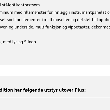
d stålgrå kontrastsøm
uminium med rillemønster for innlegg i instrumentpanelet o
set sort for elementer i midtkonsollen og dekslet til kopph
over- og underside, multifunksjon og vippetaster, dekor med 
, med lys og S-logo
dition har følgende utstyr utover Plus: