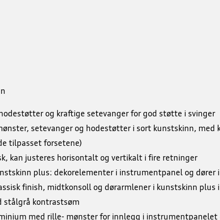
en
odestøtter og kraftige setevanger for god støtte i svinger
lmønster, setevanger og hodestøtter i sort kunstskinn, med
e tilpasset forsetene)
k, kan justeres horisontalt og vertikalt i fire retninger
nstskinn plus: dekorelementer i instrumentpanel og dører i 
sisk finish, midtkonsoll og dørarmlener i kunstskinn plus i 
d stålgrå kontrastsøm
uminium med rille- mønster for innlegg i instrumentpanelet 