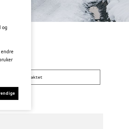
d og
n endre
bruker
Bli kontaktet
vendige