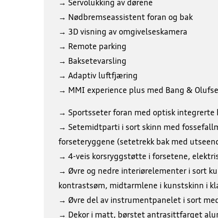
→ Servolukking av dørene
→ Nødbremseassistent foran og bak
→ 3D visning av omgivelseskamera
→ Remote parking
→ Baksetevarsling
→ Adaptiv luftfjæring
→ MMI experience plus med Bang & Olufs
→ Sportsseter foran med optisk integrerte h
→ Setemidtparti i sort skinn med fossefal
forseteryggene (setetrekk bak med utseend
→ 4-veis korsryggstøtte i forsetene, elektris
→ Øvre og nedre interiørelementer i sort ku
kontrastsøm, midtarmlene i kunstskinn i klas
→ Øvre del av instrumentpanelet i sort me
→ Dekor i matt, børstet antrasittfarget al