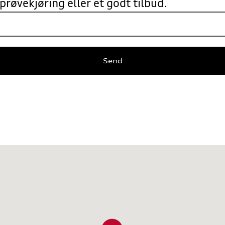
 prøvekjøring
eller et godt tilbud.
Send