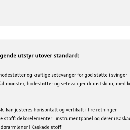
ølgende utstyr utover standard:
odestøtter og kraftige setevanger for god støtte i svinger
fallmønster, hodestøtter og setevanger i kunstskinn, med
k, kan justeres horisontalt og vertikalt i fire retninger
de stoff: dekorelementer i instrumentpanel og dører i Ka
dørarmlener i Kaskade stoff