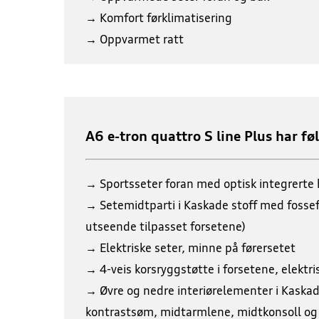
→ Komfort førklimatisering
→ Oppvarmet ratt
A6 e-tron quattro S line Plus har f
→ Sportsseter foran med optisk integrerte h
→ Setemidtparti i Kaskade stoff med fosse
utseende tilpasset forsetene)
→ Elektriske seter, minne på førersetet
→ 4-veis korsryggstøtte i forsetene, elektris
→ Øvre og nedre interiørelementer i Kaska
kontrastsøm, midtarmlene, midtkonsoll og 