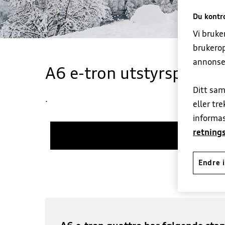
Du kontro
Vi bruke
brukerop
annonse
A6 e-tron utstyrspakker
Ditt sam
.
eller tr
informas
retnings
Til modells
Endre i