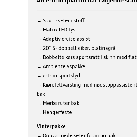
A6 e-tron quattro har følgende sta
→ Sportsseter i stoff
→ Matrix LED-lys
→ Adaptiv cruise assist
→ 20" 5- dobbelt eiker, platinagrå
→ Dobbelteikers sportsratt i skinn med fla
→ Ambientelyspakke
→ e-tron sportslyd
→ Kjørefeltvarsling med nødstoppassistent, 
bak
→ Mørke ruter bak
→ Hengerfeste
Vinterpakke
→ Oppvarmede seter foran og bak