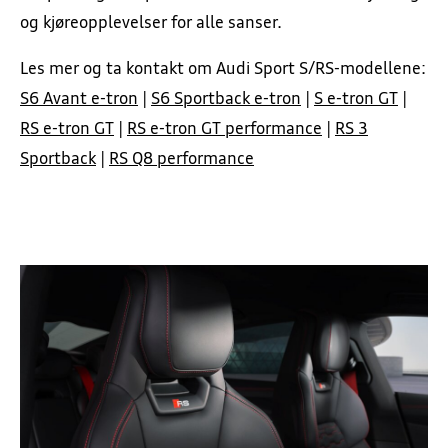
og kjøreopplevelser for alle sanser.
Firmabil
5+ Originalservice
Les mer og ta kontakt om Audi Sport S/RS-modellene:
S6 Avant e-tron
|
S6 Sportback e-tron
|
S e-tron GT
|
Prislister
EU-kontroll
RS e-tron GT
|
RS e-tron GT performance
|
RS 3
Sportback
|
RS Q8 performance
Finansiering
Dekkhotell
Forsikring
Ruteservice
Garanti
Biltilbehør