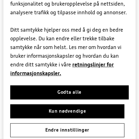
funksjonalitet og brukeropplevelse på nettsiden,
analysere trafikk og tilpasse innhold og annonser.
Ditt samtykke hjelper oss med å gi deg en bedre
opplevelse. Du kan endre eller trekke tilbake
samtykke når som helst. Les mer om hvordan vi
bruker informasjonskapsler og hvordan du kan
endre ditt samtykke i våre
retningslinjer for
Ved å sende inn skjemaet samtykker du til
informasjonskapsler.
våre retningslinjer for personvern
(personvernpolicy). Les disse
her
.
Godta alle
Kun nødvendige
Send melding
Endre innstillinger