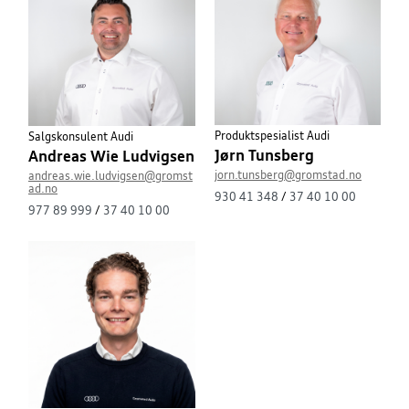
Produktspesialist Audi
Salgskonsulent Audi
Jørn Tunsberg
Andreas Wie Ludvigsen
jorn.tunsberg@gromstad.no
andreas.wie.ludvigsen@gromst
ad.no
930 41 348
/
37 40 10 00
977 89 999
/
37 40 10 00