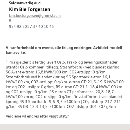
Salgsansvarlig Audi
Kim Bie Torgersen
kim.bie.torgersen@gromstad.n
o
954 92 801
/
37 40 10 45
Vi tar forbehold om eventuelle feil og endringer. Avbildet modell
kan avvike.
1
Pris gjelder bil ferdig levert Oslo. Frakt- og leveringskostnader
utenfor Oslo kommer i tillegg. Strømforbruk ved blandet kjøring
S6 Avant e-tron: 16,8 kWh/100 km, CO2-utslipp: 0 g/km.
Strømforbruk ved blandet kjøring S6 Sportback e-tron 16,1
kWh/100 km, CO2-utslipp: 0 g/km. e-tron GT: 21,6–19,6 kWh/100
km og CO2-utslipp: 0 g/km, RS e-tron GT: 21,1–18,4 kWh/100 km
og CO2-utslipp: 0 g/km. RS e-tron GT perfomance: 20,8–18,7
kWh/100 km og CO2-utslipp: 0 g/km. Drivstofforbruk ved blandet
kjøring RS 3 Sportback: 9,6–9,3 l/100 km | CO₂-utslipp: 217–211
g/km. RS Q8: 13,3-13,5 l/100 km. CO2-utslipp: 301-307 g/km.
Verdiene vil endres etter valgt utstyr.