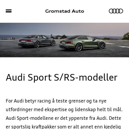
Gromstad Auto
Biler
Bilmodeller
Sport S/RS
Audi Sport S/RS-modeller
Bestill prøvekjøring
Kampanjer
For Audi betyr racing å teste grenser og ta nye
Bruktbil
Verkstedtjenester
utfordringer med ekspertise og lidenskap helt til mål.
Audi Sport-modellene er det ypperste fra Audi. Dette
Lagerbiler
Bestill verkstedtime
Kontakt
er sportslig kraftpakker som er alt annet enn kjedelig