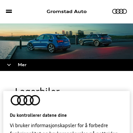
Gromstad Auto
Biler
Mer
Bilmodeller
Sport S/RS
Lagerbiler
Bestill prøvekjøring
Kampanjer
Bruktbil
Verkstedtjenester
Du kontrollerer datene dine
Vi har til enhver tid biler på lager med kort
Vi bruker informasjonskapsler for å forbedre
leveringstid.
Lagerbiler
Bestill verkstedtime
Kontakt