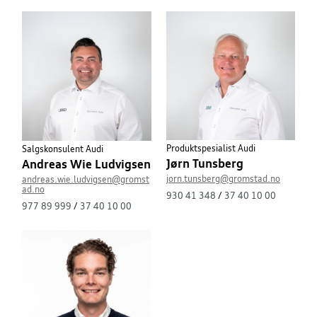
Produktspesialist Audi
Salgskonsulent Audi
Jørn Tunsberg
Andreas Wie Ludvigsen
jorn.tunsberg@gromstad.no
andreas.wie.ludvigsen@gromst
ad.no
930 41 348
/
37 40 10 00
977 89 999
/
37 40 10 00