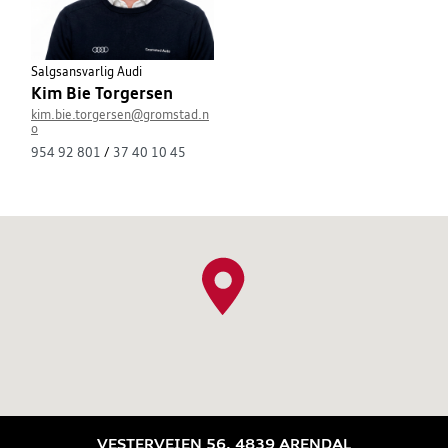
Salgsansvarlig Audi
Kim Bie Torgersen
kim.bie.torgersen@gromstad.n
o
954 92 801
/
37 40 10 45
VESTERVEIEN 56, 4839 ARENDAL