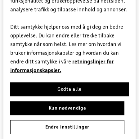
funksjonalitet og brukeropplevelse på nettsiden,
Ta kontakt for mer informasjon over hvilke
analysere trafikk og tilpasse innhold og annonser.
modeller vi har tilgjengelige. Kanskje din
Firmabil
5+ Originalservice
neste nybil står klar hos oss?
Ditt samtykke hjelper oss med å gi deg en bedre
Prislister
EU-kontroll
opplevelse. Du kan endre eller trekke tilbake
samtykke når som helst. Les mer om hvordan vi
Finansiering
Dekkhotell
bruker informasjonskapsler og hvordan du kan
endre ditt samtykke i våre
retningslinjer for
Forsikring
Ruteservice
informasjonskapsler.
Garanti
Godta alle
Biltilbehør
Kun nødvendige
Endre innstillinger