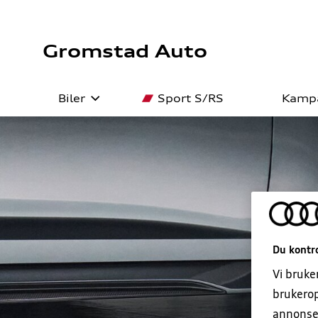
Gromstad Auto
Biler
Sport S/RS
Kamp
Bilmodeller
Bestill verkstedtime
Besti
5+ Or
Bruktbil
EU-kontroll
Lager
Dekk
Firmabil
Ruteservice
Prisl
Du kontro
Finansiering
Forsi
Vi bruke
brukerop
Garanti
Bilti
annonse