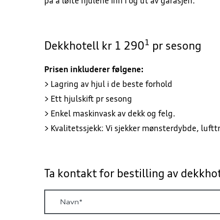
på å løfte hjulene inn i og ut av garasjen.
1
Dekkhotell kr 1 290
pr sesong
Prisen inkluderer følgene:
> Lagring av hjul i de beste forhold
> Ett hjulskift pr sesong
> Enkel maskinvask av dekk og felg.
> Kvalitetssjekk: Vi sjekker mønsterdybde, luftt
Ta kontakt for bestilling av dekkho