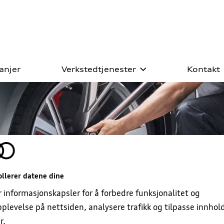
anjer
Verkstedtjenester
Kontakt
ll prøvekjøring
iginalservice
biler
hotell
ister
llerer datene dine
kring
r informasjonskapsler for å forbedre funksjonalitet og
plevelse på nettsiden, analysere trafikk og tilpasse innhol
lbehør
r.