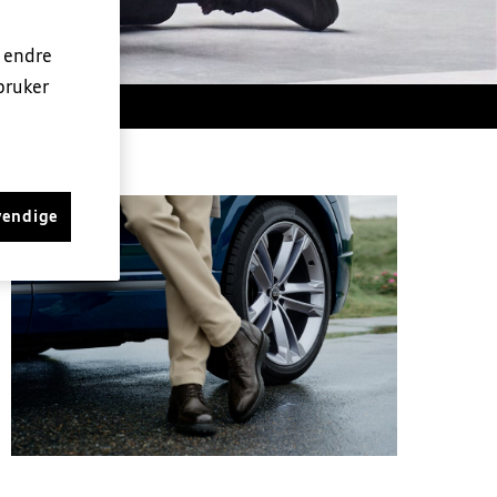
n endre
bruker
e
vendige