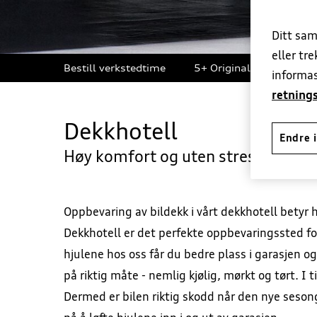
Ditt sam
eller tr
Bestill verkstedtime
5+ Originalservice
informas
retnings
Dekkhotell
Endre i
Høy komfort og uten stress for deg
Oppbevaring av bildekk i vårt dekkhotell betyr hø
Dekkhotell er det perfekte oppbevaringssted fo
hjulene hos oss får du bedre plass i garasjen 
på riktig måte - nemlig kjølig, mørkt og tørt. 
Dermed er bilen riktig skodd når den nye sesong