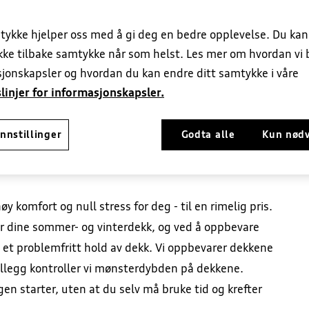
tykke hjelper oss med å gi deg en bedre opplevelse. Du ka
ekke tilbake samtykke når som helst. Les mer om hvordan vi 
EU-kontroll
Dekkhotell
Ruteservice
Klimaservic
jonskapsler og hvordan du kan endre ditt samtykke i våre
linjer for informasjonskapsler.
nnstillinger
Godta alle
Kun nød
.
y komfort og null stress for deg - til en rimelig pris.
r dine sommer- og vinterdekk, og ved å oppbevare
og et problemfritt hold av dekk. Vi oppbevarer dekkene
I tillegg kontroller vi mønsterdybden på dekkene.
en starter, uten at du selv må bruke tid og krefter